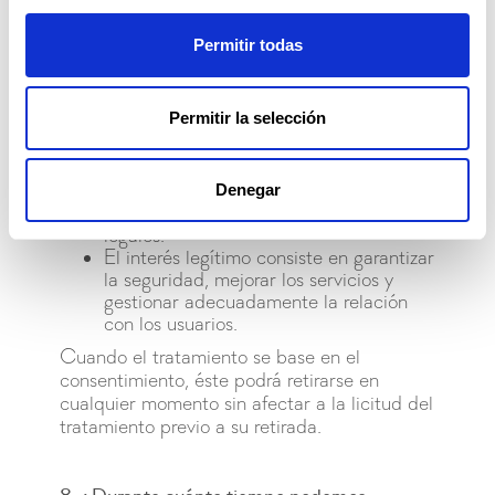
tratamiento que aplicamos?
Las bases legales que utilizamos que
Permitir todas
legitiman el tratamiento de tus datos
personales son:
Permitir la selección
La ejecución de medidas
precontractuales o contractuales.
El consentimiento expreso del
interesado.
Denegar
El cumplimiento de obligaciones
legales.
El interés legítimo consiste en garantizar
la seguridad, mejorar los servicios y
gestionar adecuadamente la relación
con los usuarios.
Cuando el tratamiento se base en el
consentimiento, éste podrá retirarse en
cualquier momento sin afectar a la licitud del
tratamiento previo a su retirada.