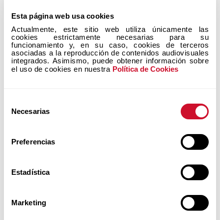
Conócelos, ¡tienes que vivirlos!
Esta página web usa cookies
Actualmente, este sitio web utiliza únicamente las 
cookies estrictamente necesarias para su 
funcionamiento y, en su caso, cookies de terceros 
asociadas a la reproducción de contenidos audiovisuales 
integrados. Asimismo, puede obtener información sobre 
el uso de cookies en nuestra 
Política de Cookies
sumar y ser comunión
Selección
Necesarias
de
ENCUENTRA AQUÍ A
QUIENES COMUNICAN
consentimiento
LA TEOLOGÍA DEL CUERPO...
Preferencias
Estadística
Marketing