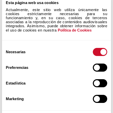
Rebeca Barba
Esta página web usa cookies
Actualmente, este sitio web utiliza únicamente las 
Es conferencista internacional reconocida sobre
cookies estrictamente necesarias para su 
la Teología del Cuerpo, el Amor y la Sexualidad.
funcionamiento y, en su caso, cookies de terceros 
asociadas a la reproducción de contenidos audiovisuales 
Le gusta dar conferencias, cursos y retiros a
integrados. Asimismo, puede obtener información sobre 
personas hispanoparlantes de manera presencial
el uso de cookies en nuestra 
Política de Cookies
o virtual, para difundir el mensaje que San Juan
Pablo II quiere transmitir al mundo de hoy.
Selección
Necesarias
de
CATEQUESIS JUAN PABLO II
IR
SEXUALIDAD + AMOR + VIDA
consentimiento
Preferencias
Estadística
Marketing