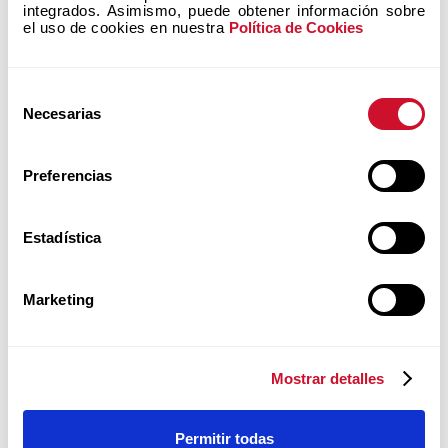
integrados. Asimismo, puede obtener información sobre 
ENCUENTRA AQUÍ A
el uso de cookies en nuestra 
Política de Cookies
QUIENES COMUNICAN
LA TEOLOGÍA DEL CUERPO...
Selección
Necesarias
de
consentimiento
Preferencias
Estadística
Agosto 22 al 28, 2026
Marketing
KALWARIA, POLONIA
Mostrar detalles
Curso presencial
EUR
Permitir todas