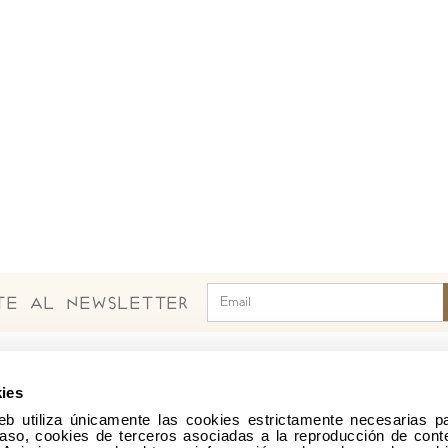
ete al Newsletter
ies
quiénes somos
eventos
eb utiliza únicamente las cookies estrictamente necesarias pa
juan pablo ii
catequesis
aso, cookies de terceros asociadas a la reproducción de conte