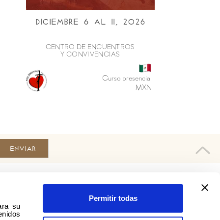
Diciembre 6 al ii, 2026
CENTRO DE ENCUENTROS
Y CONVIVENCIAS
Curso presencial
MXN
Comunidad en Telegram
Permitir todas
ra su 
vivelo@amorseguro.org
nidos 