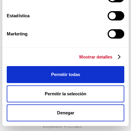
sumar y ser comunión
Estadística
ENCUENTRA AQUÍ A
QUIENES COMUNICAN
Marketing
LA TEOLOGÍA DEL CUERPO...
Mostrar detalles
Permitir todas
Permitir la selección
Agosto 22 al 28, 2026
Denegar
KALWARIA, POLONIA