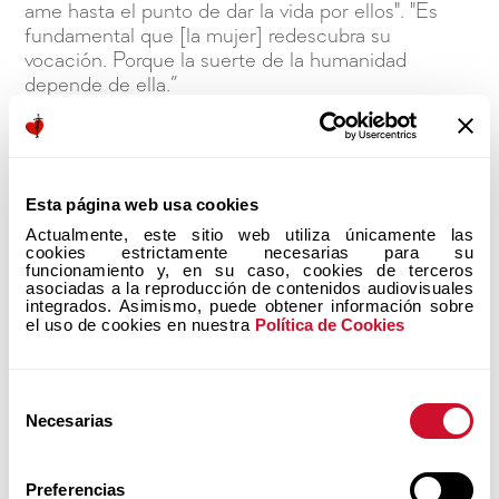
ame hasta el punto de dar la vida por ellos". "Es
fundamental que [la mujer] redescubra su
vocación. Porque la suerte de la humanidad
depende de ella.”
COMPRAR
Esta página web usa cookies
Actualmente, este sitio web utiliza únicamente las 
cookies estrictamente necesarias para su 
funcionamiento y, en su caso, cookies de terceros 
asociadas a la reproducción de contenidos audiovisuales 
Próximos Eventos
integrados. Asimismo, puede obtener información sobre 
el uso de cookies en nuestra 
Política de Cookies
Conócelos, ¡tienes que vivirlos!
Selección
Necesarias
de
consentimiento
Preferencias