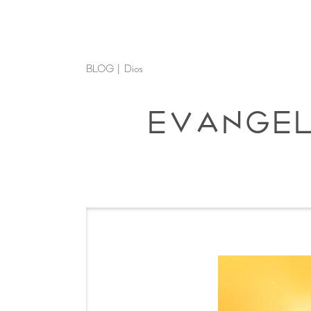
BLOG
|
Dios
Evangel