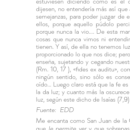
estuviesen diciendo cómo es el c
dijesen, no entendería más así que a
semejanzas, para poder juzgar de e
ellos, porque aquello púdolo perc
porque nunca la vio…. De esta man
cosas que nunca vimos ni entendim
tienen. Y así, de ella no tenemos lu
proporcionado lo que nos dice; per
enseña, sujetando y cegando nuest
(Rm. 10, 17 ), «fides ex auditu», com
ningún sentido, sino sólo es cons
oído… Luego claro está que la fe es
la da luz; y cuanto más la oscurece
luz, según este dicho de Isaías (7,9)
Fuente: EDD
Me encanta como San Juan de la
que
y que sobrepasa
le permite ver