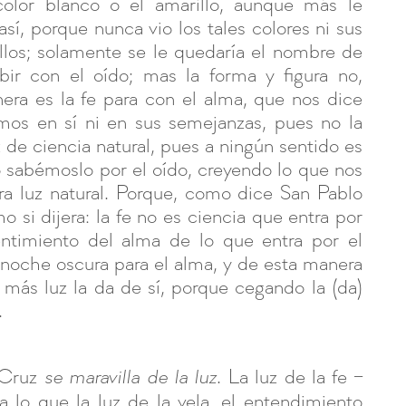
olor blanco o el amarillo, aunque más le
sí, porque nunca vio los tales colores ni sus
llos; solamente se le quedaría el nombre de
ibir con el oído; mas la forma y figura no,
era es la fe para con el alma, que nos dice
os en sí ni en sus semejanzas, pues no la
z de ciencia natural, pues a ningún sentido es
o sabémoslo por el oído, creyendo lo que nos
ra luz natural. Porque, como dice San Pablo
o si dijera: la fe no es ciencia que entra por
entimiento del alma de lo que entra por el
 noche oscura para el alma, y de esta manera
 más luz la da de sí, porque cegando la (da)
.
 Cruz
. La luz de la fe –
se maravilla de la luz
 lo que la luz de la vela, el entendimiento