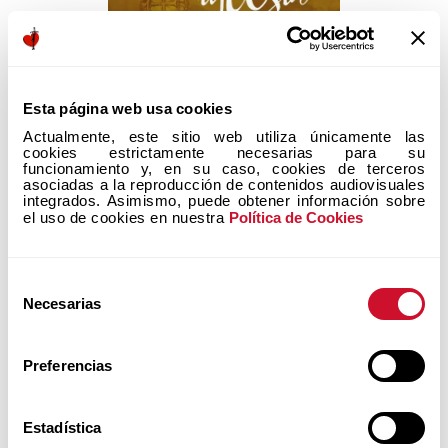
sumar y ser comunión
Esta página web usa cookies
ENCUENTRA AQUÍ A
Actualmente, este sitio web utiliza únicamente las 
QUIENES COMUNICAN
cookies estrictamente necesarias para su 
LA TEOLOGÍA DEL CUERPO...
funcionamiento y, en su caso, cookies de terceros 
asociadas a la reproducción de contenidos audiovisuales 
integrados. Asimismo, puede obtener información sobre 
el uso de cookies en nuestra 
Política de Cookies
Selección
Necesarias
de
consentimiento
Preferencias
Agosto 22 al 28, 2026
Estadística