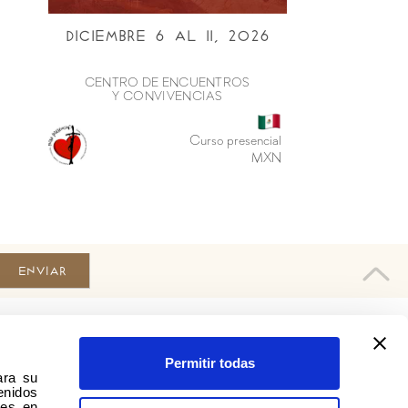
Diciembre 6 al ii, 2026
CENTRO DE ENCUENTROS
Y CONVIVENCIAS
Curso presencial
MXN
Comunidad en Telegram
Permitir todas
ra su 
vivelo@amorseguro.org
nidos 
es en 