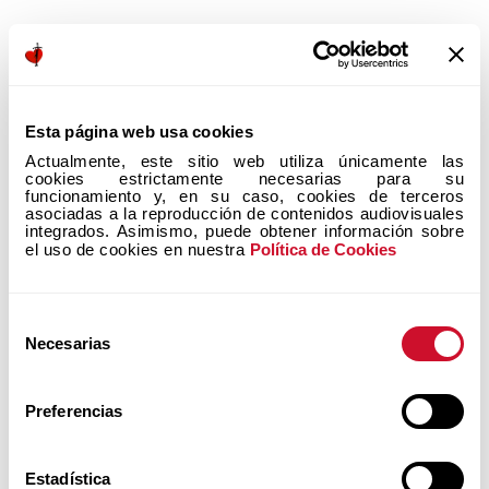
COMPRAR
Esta página web usa cookies
Próximos Eventos
Actualmente, este sitio web utiliza únicamente las 
cookies estrictamente necesarias para su 
Conócelos, ¡tienes que vivirlos!
funcionamiento y, en su caso, cookies de terceros 
asociadas a la reproducción de contenidos audiovisuales 
integrados. Asimismo, puede obtener información sobre 
el uso de cookies en nuestra 
Política de Cookies
Selección
Necesarias
de
consentimiento
sumar y ser comunión
Preferencias
ENCUENTRA AQUÍ A
QUIENES COMUNICAN
Estadística
LA TEOLOGÍA DEL CUERPO...