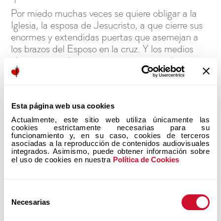
Por miedo muchas veces se quiere obligar a la
Iglesia, la esposa de Jesucristo, a que cierre sus
enormes y extendidas puertas que asemejan a
los brazos del Esposo en la cruz. Y los medios
ahora quieren hacernos creer que ya se han
cerrado y que sólo somos gays o lesbianas y que
eso nos define. Que nuestra identidad es ser
homosexuales y tenemos que ser activos… Ni
Esta página web usa cookies
siquiera tenemos nombre. Y la respuesta de la
Esposa de Cristo es una y sigue gritando lo
Actualmente, este sitio web utiliza únicamente las 
cookies estrictamente necesarias para su 
mismo:
funcionamiento y, en su caso, cookies de terceros 
asociadas a la reproducción de contenidos audiovisuales 
“Eres valioso(a) para mí y Yo te amo
”
2
y te
integrados. Asimismo, puede obtener información sobre 
sigue recibiendo sin juicios y lista para sanar tus
el uso de cookies en nuestra 
Política de Cookies
heridas. Aquel que quiera conocer la verdad con
corazón puro y recto, sabrá dónde terminará
Selección
encontrando lo que busca: en la Iglesia Católica.
Necesarias
de
Y hasta el día de hoy, ni un solo Papa 3 ha dicho
consentimiento
que nos cierren las puertas por nuestra