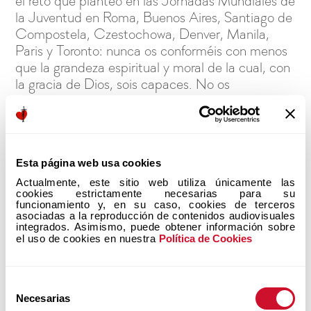
el reto que planteó en las Jornadas Mundiales de
la Juventud en Roma, Buenos Aires, Santiago de
Compostela, Czestochowa, Denver, Manila,
Paris y Toronto: nunca os conforméis con menos
que la grandeza espiritual y moral de la cual, con
la gracia de Dios, sois capaces. No os
malvendáis. Si lo hacéis, fracasaréis. Y es no es el
motivo para bajar el nivel de vuestras
expectativas. Levantaos, sacudíos el polvo,
buscad el perdón y la reconciliación y volved a
Esta página web usa cookies
intentarlo. Ése es el drama de la vida espiritual.
Vividlo.
Actualmente, este sitio web utiliza únicamente las 
cookies estrictamente necesarias para su 
funcionamiento y, en su caso, cookies de terceros 
Y acudieron.»
asociadas a la reproducción de contenidos audiovisuales 
integrados. Asimismo, puede obtener información sobre 
Wiegel, George | La elección de Dios, páginas
el uso de cookies en nuestra 
Política de Cookies
53 y 54
Selección
Necesarias
de