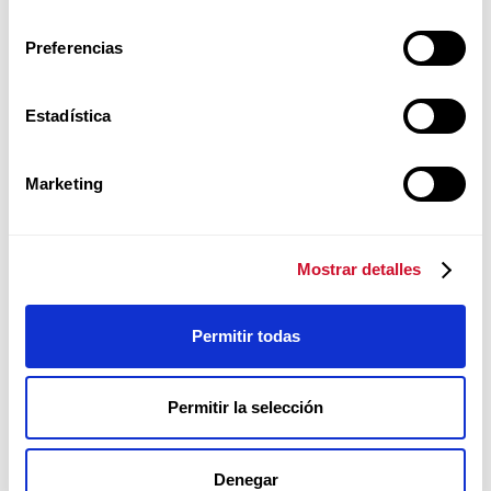
consentimiento
Preferencias
Próximos Eventos
Conócelos, ¡tienes que vivirlos!
Estadística
Marketing
Mostrar detalles
sumar y ser comunión
Permitir todas
ENCUENTRA AQUÍ A
QUIENES COMUNICAN
LA TEOLOGÍA DEL CUERPO...
Permitir la selección
Denegar